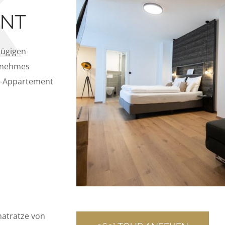
ENT
zügigen
genehmes
or-Appartement
matratze von