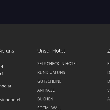
Sie uns
Unser Hotel
SELF CHECK-IN HOTEL
E
 4
RUND UM UNS
D
rf
GUTSCHEINE
D
noq.at
ANFRAGE
V
BUCHEN
A
vinoqhotel
SOCIAL WALL