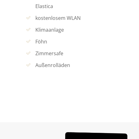
Elastica
kostenlosem WLAN
Klimaanlage
Föhn
Zimmersafe
Außenrolläden