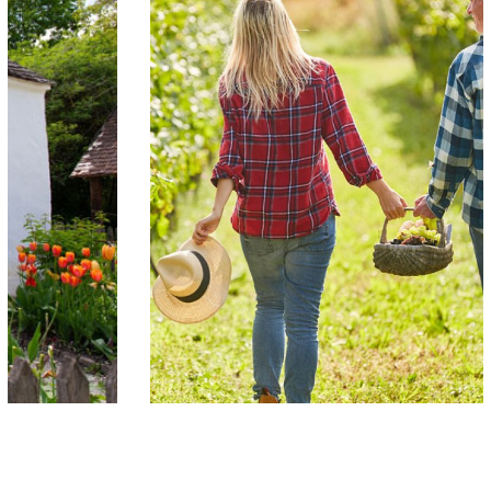
Vino Q romantisches
Picknick Package
ROMANTIK
/
WEINVIERTEL ENTDECKEN